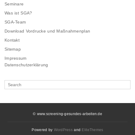
Seminare
Was ist SGA?
SGA-Team
Download Vordrucke und Maßnahmenplan
Kontakt
Sitemap
Impressum
Datenschutzerklärung
Search
for
© www.screening-gesundes-arbeiten.de
Powered by
WordPress
and
EliteThemes